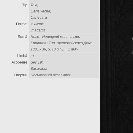
Tip
Text;
Carte veche;
Carte rară
Format
text/xml;
image/tiff
Sursă
Hово - Hямецкий монастырь.–
Kишинев : Тип. Архиерейского Дома,
1881.- 36, 6, 13 р.: il. + 1 grav.
Limbă
ru
Acoperire
Sec.19;
Basarabia
Drepturi
Document cu acces liber