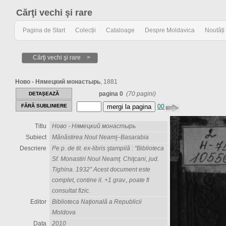
Cărţi vechi şi rare
Pagina de Start
Colecții
Cataloage
Despre Moldavica
Noutăți
Cărţi vechi şi rare >
Hово - Hямецкий монастырь
,
1881
DETAŞEAZĂ
pagina 0
(70 pagini)
FĂRĂ SUBLINIERE
00
Titlu
Hово - Hямецкий монастырь
Subiect
Mănăstirea Noul Neamţ–Basarabia
Descriere
Pe p. de tit. ex-libris ştampilă : “Biblioteca
Sf. Monastiri Noul Neamţ. Chiţcani, jud.
Tighina. 1932” Acest document este
complet, contine il. +1 grav., poate fi
consultat fizic.
Editor
Biblioteca Naţională a Republicii
Moldova
Data
2010